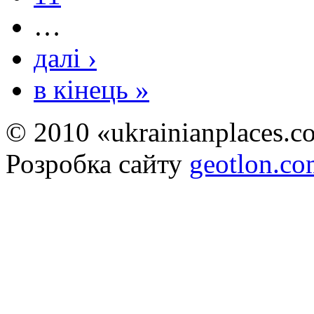
…
далі ›
в кінець »
© 2010 «ukrainianplaces.
Розробка сайту
geotlon.c