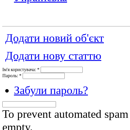
Додати новий об'єкт
Додати нову статтю
Ім'я користувача:
*
Пароль:
*
Забули пароль?
To prevent automated spam s
empty.