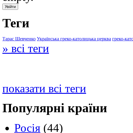
Теги
Тарас Шевченко
Українська греко-католицька церква
греко-кат
» всі теги
показати всі теги
Популярні країни
Росія
(44)