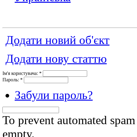
Додати новий об'єкт
Додати нову статтю
Ім'я користувача:
*
Пароль:
*
Забули пароль?
To prevent automated spam s
empty.