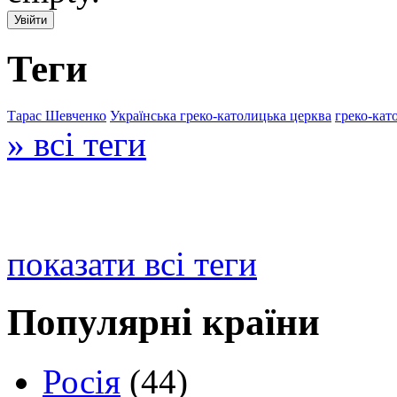
Теги
Тарас Шевченко
Українська греко-католицька церква
греко-кат
» всі теги
показати всі теги
Популярні країни
Росія
(44)