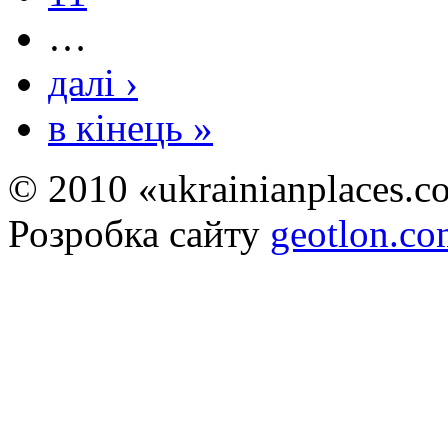
…
далі ›
в кінець »
© 2010 «ukrainianplaces.
Розробка сайту
geotlon.c