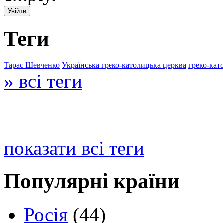
Теги
Тарас Шевченко
Українська греко-католицька церква
греко-кат
» всі теги
показати всі теги
Популярні країни
Росія
(44)