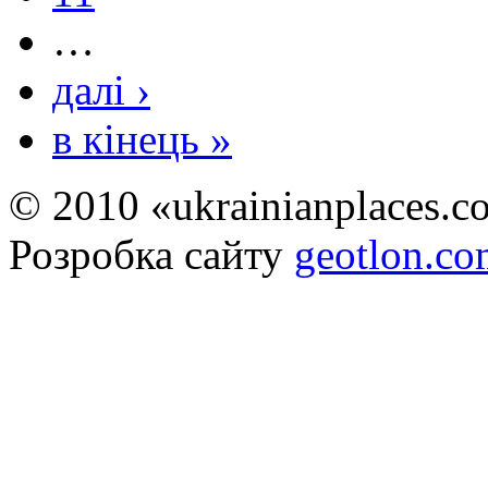
…
далі ›
в кінець »
© 2010 «ukrainianplaces.
Розробка сайту
geotlon.c