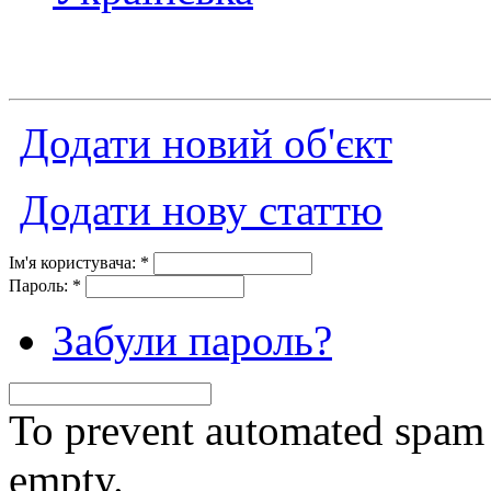
Додати новий об'єкт
Додати нову статтю
Ім'я користувача:
*
Пароль:
*
Забули пароль?
To prevent automated spam s
empty.