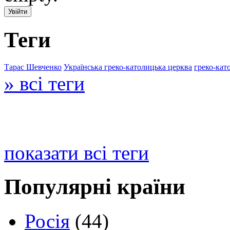
Теги
Тарас Шевченко
Українська греко-католицька церква
греко-кат
» всі теги
показати всі теги
Популярні країни
Росія
(44)