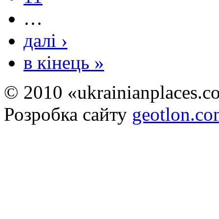
…
далі ›
в кінець »
© 2010 «ukrainianplaces.
Розробка сайту
geotlon.c