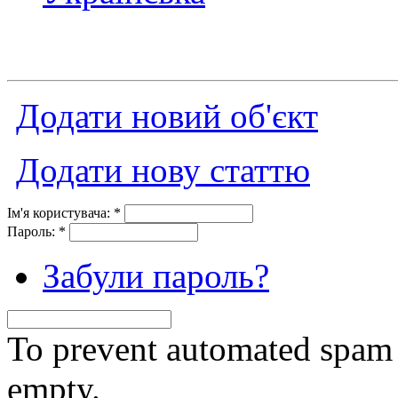
Додати новий об'єкт
Додати нову статтю
Ім'я користувача:
*
Пароль:
*
Забули пароль?
To prevent automated spam s
empty.