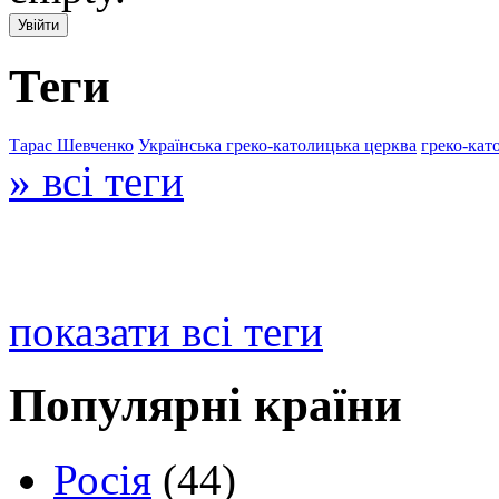
Теги
Тарас Шевченко
Українська греко-католицька церква
греко-кат
» всі теги
показати всі теги
Популярні країни
Росія
(44)