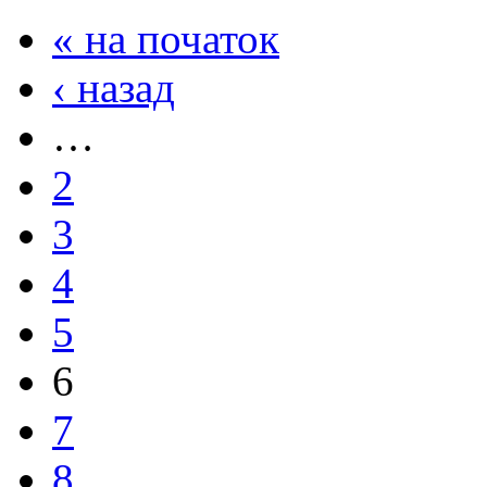
« на початок
‹ назад
…
2
3
4
5
6
7
8