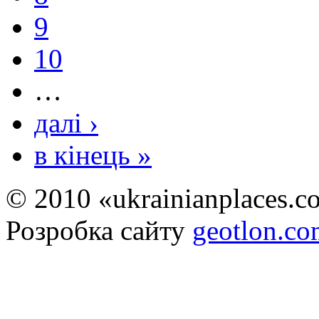
9
10
…
далі ›
в кінець »
© 2010 «ukrainianplaces.
Розробка сайту
geotlon.c