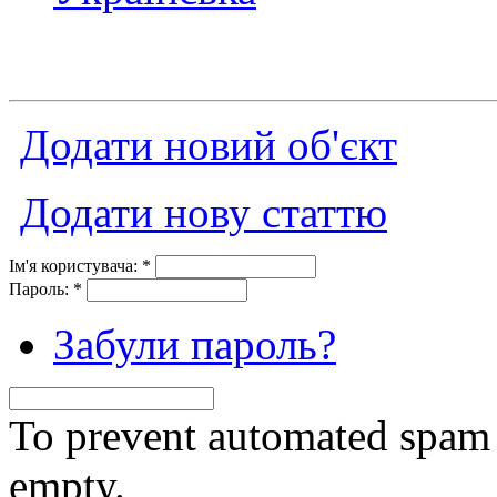
Додати новий об'єкт
Додати нову статтю
Ім'я користувача:
*
Пароль:
*
Забули пароль?
To prevent automated spam s
empty.