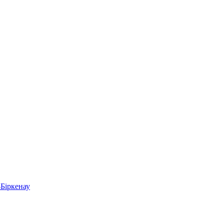
-Біркенау