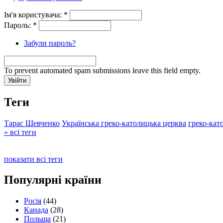
Ім'я користувача:
*
Пароль:
*
Забули пароль?
To prevent automated spam submissions leave this field empty.
Теги
Тарас Шевченко
Українська греко-католицька церква
греко-кат
» всі теги
показати всі теги
Популярні країни
Росія
(44)
Канада
(28)
Польща
(21)