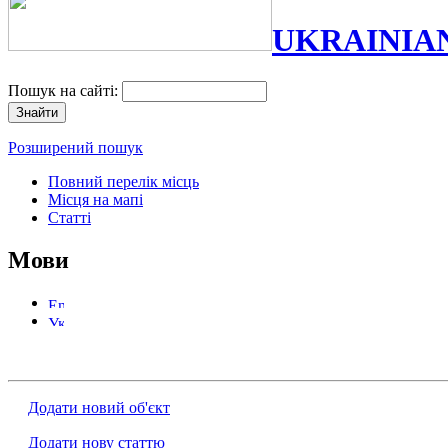
UKRAINIA
Пошук на сайті:
Розширений пошук
Повний перелік місць
Місця на мапі
Статті
Мови
Додати новий об'єкт
Додати нову статтю