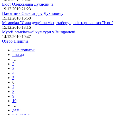
Бюст Олександра Духновича
19.12.2010 21:23
Пам'ятник Олександру Духновичу
15.12.2010 16:58
Меморіал "Сила духу" на місці табору для інтернованих "Ітон"
15.12.2010 13:16
Музей лемківської культури у Зиндранові
14.12.2010 19:47
Озеро Пилипів
« на початок
‹ назад
…
2
3
4
5
6
7
8
9
10
…
далі ›
в кінець »