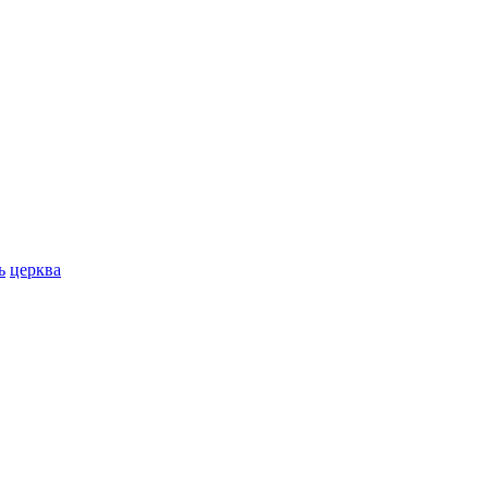
ь
церква