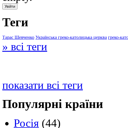
Теги
Тарас Шевченко
Українська греко-католицька церква
греко-кат
» всі теги
показати всі теги
Популярні країни
Росія
(44)