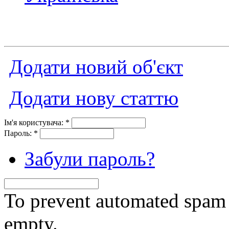
Додати новий об'єкт
Додати нову статтю
Ім'я користувача:
*
Пароль:
*
Забули пароль?
To prevent automated spam s
empty.