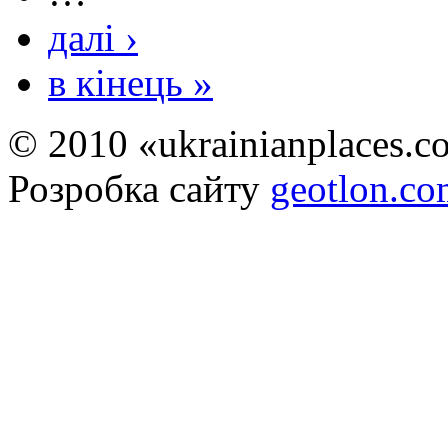
далі ›
в кінець »
© 2010 «ukrainianplaces.
Розробка сайту
geotlon.c