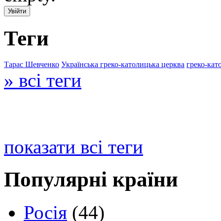
Теги
Тарас Шевченко
Українська греко-католицька церква
греко-кат
» всі теги
показати всі теги
Популярні країни
Росія
(44)