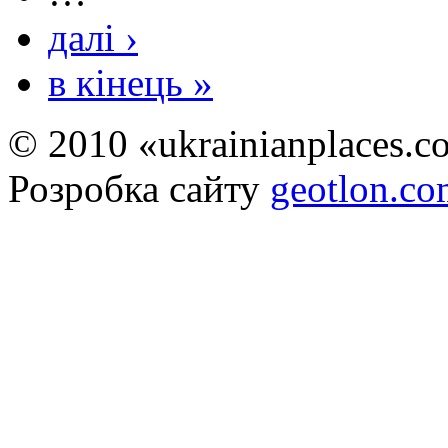
далі ›
в кінець »
© 2010 «ukrainianplaces.
Розробка сайту
geotlon.c