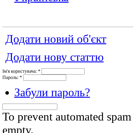
Додати новий об'єкт
Додати нову статтю
Ім'я користувача:
*
Пароль:
*
Забули пароль?
To prevent automated spam s
empty.