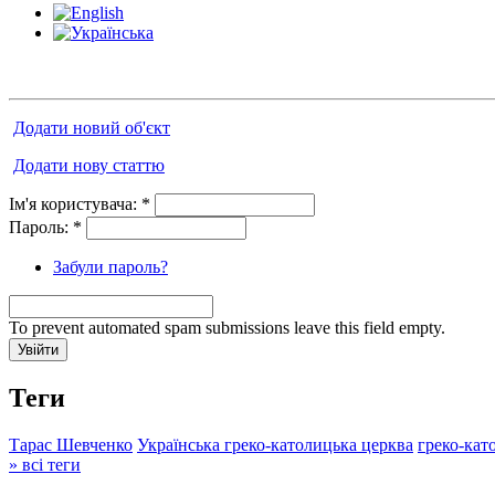
Додати новий об'єкт
Додати нову статтю
Ім'я користувача:
*
Пароль:
*
Забули пароль?
To prevent automated spam submissions leave this field empty.
Теги
Тарас Шевченко
Українська греко-католицька церква
греко-кат
» всі теги