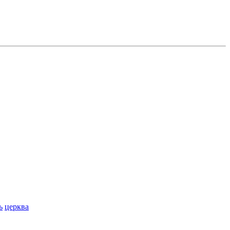
ь
церква