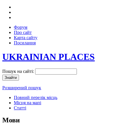
Форум
Про сайт
Карта сайту
Посилання
UKRAINIAN PLACES
Пошук на сайті:
Розширений пошук
Повний перелік місць
Місця на мапі
Статті
Мови