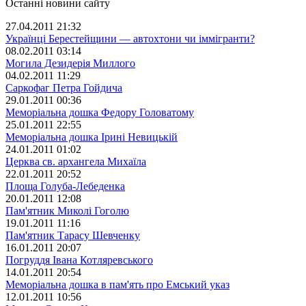
Останні новини сайту
27.04.2011 21:32
Українці Берестейщини — автохтони чи іммігранти?
08.02.2011 03:14
Могила Дезидерія Миллого
04.02.2011 11:29
Саркофаг Петра Гойдича
29.01.2011 00:36
Меморіальна дошка Федору Головатому
25.01.2011 22:55
Меморіальна дошка Ірині Невицькій
24.01.2011 01:02
Церква св. архангела Михаїла
22.01.2011 20:52
Площа Голуба-Лебеденка
20.01.2011 12:08
Пам'ятник Миколі Гоголю
19.01.2011 11:16
Пам'ятник Тарасу Шевченку
16.01.2011 20:07
Погруддя Івана Котляревського
14.01.2011 20:54
Меморіальна дошка в пам'ять про Емський указ
12.01.2011 10:56