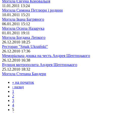
Могила Євгена Коновальця
11.01.2011 13:24
Могила Симона Петлюри і родини
10.01.2011 15:21
Могила Івана Багряного
06.01.2011 15:12
Могила Осипа Назарука
01.01.2011 19:11
Могила Богдана Лепкого
26.12.2010 18:25
Ресторан "Smak Ukraiński"
26.12.2010 17:36
Меморіальна дошка на честь Андрея Шептицького
26.12.2010 16:38
Вулиця митрополита Андрея Шептицького
25.12.2010 18:32
Могила Степана Бандери
« на початок
‹ назад
1
2
3
4
5