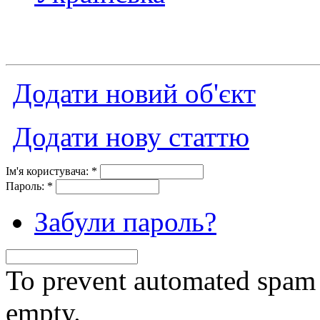
Додати новий об'єкт
Додати нову статтю
Ім'я користувача:
*
Пароль:
*
Забули пароль?
To prevent automated spam s
empty.