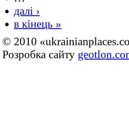
далі ›
в кінець »
© 2010 «ukrainianplaces.
Розробка сайту
geotlon.c