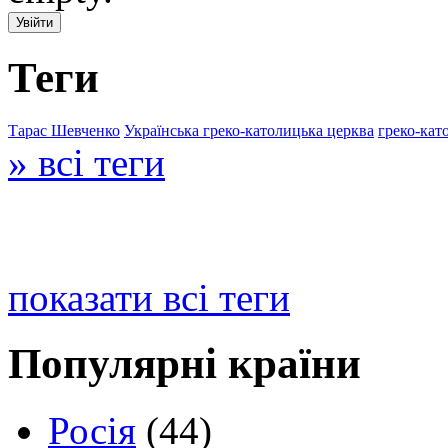
Теги
Тарас Шевченко
Українська греко-католицька церква
греко-кат
» всі теги
показати всі теги
Популярні країни
Росія
(44)