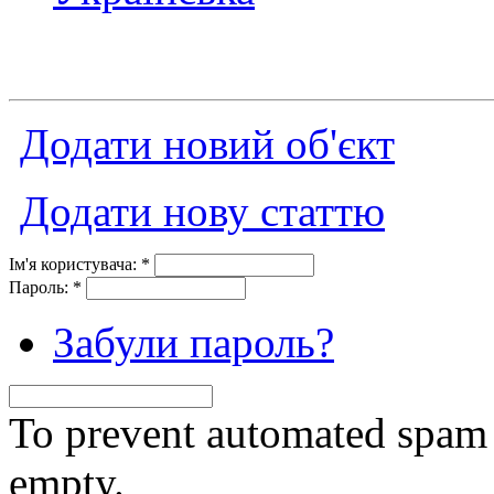
Додати новий об'єкт
Додати нову статтю
Ім'я користувача:
*
Пароль:
*
Забули пароль?
To prevent automated spam s
empty.