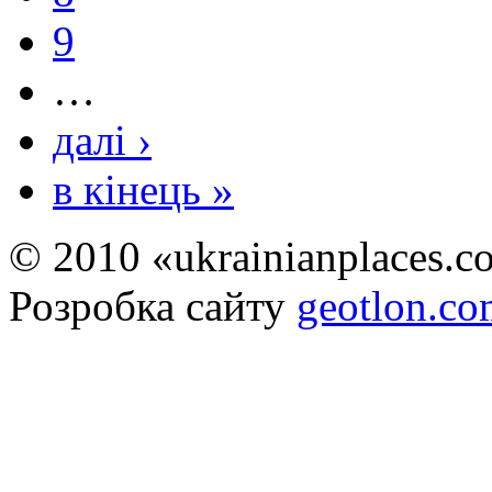
9
…
далі ›
в кінець »
© 2010 «ukrainianplaces.
Розробка сайту
geotlon.c