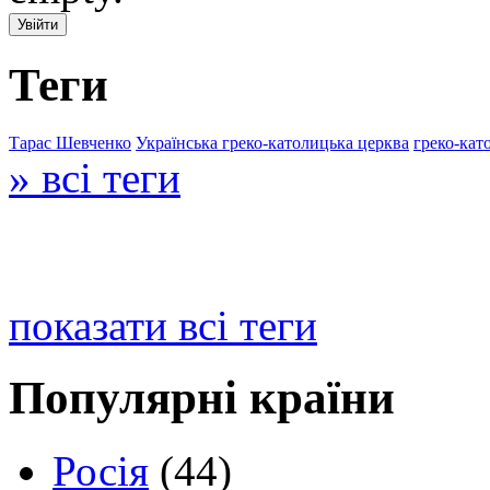
Теги
Тарас Шевченко
Українська греко-католицька церква
греко-кат
» всі теги
показати всі теги
Популярні країни
Росія
(44)