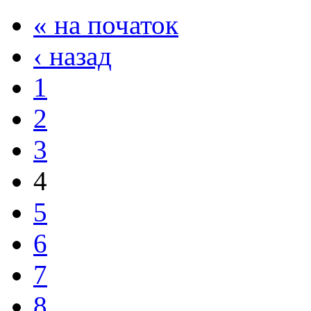
« на початок
‹ назад
1
2
3
4
5
6
7
8