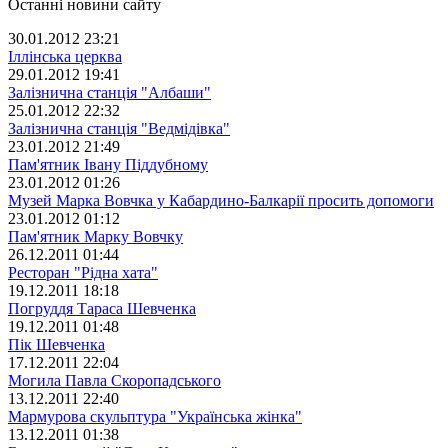
Останні новини сайту
30.01.2012 23:21
Іллінська церква
29.01.2012 19:41
Залізнична станція "Албаши"
25.01.2012 22:32
Залізнична станція "Ведмідівка"
23.01.2012 21:49
Пам'ятник Івану Піддубному
23.01.2012 01:26
Музей Марка Вовчка у Кабардино-Балкарії просить допомоги
23.01.2012 01:12
Пам'ятник Марку Вовчку
26.12.2011 01:44
Ресторан "Рідна хата"
19.12.2011 18:18
Погруддя Тараса Шевченка
19.12.2011 01:48
Пік Шевченка
17.12.2011 22:04
Могила Павла Скоропадського
13.12.2011 22:40
Мармурова скульптура "Українська жінка"
13.12.2011 01:38