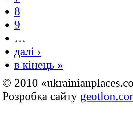
8
9
…
далі ›
в кінець »
© 2010 «ukrainianplaces.
Розробка сайту
geotlon.c