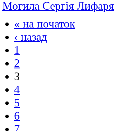
Могила Сергія Лифаря
« на початок
‹ назад
1
2
3
4
5
6
7