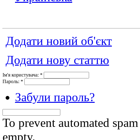
Додати новий об'єкт
Додати нову статтю
Ім'я користувача:
*
Пароль:
*
Забули пароль?
To prevent automated spam s
empty.