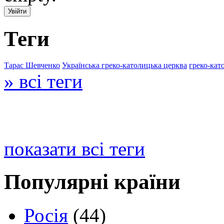
Теги
Тарас Шевченко
Українська греко-католицька церква
греко-кат
» всі теги
показати всі теги
Популярні країни
Росія
(44)