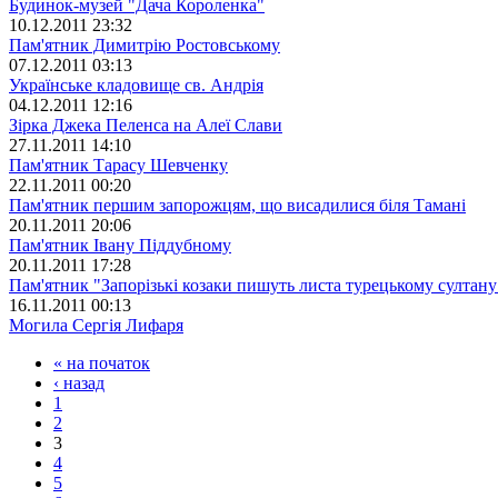
Будинок-музей "Дача Короленка"
10.12.2011 23:32
Пам'ятник Димитрію Ростовському
07.12.2011 03:13
Українське кладовище св. Андрія
04.12.2011 12:16
Зірка Джека Пеленса на Алеї Слави
27.11.2011 14:10
Пам'ятник Тарасу Шевченку
22.11.2011 00:20
Пам'ятник першим запорожцям, що висадилися біля Тамані
20.11.2011 20:06
Пам'ятник Івану Піддубному
20.11.2011 17:28
Пам'ятник "Запорізькі козаки пишуть листа турецькому султану
16.11.2011 00:13
Могила Сергія Лифаря
« на початок
‹ назад
1
2
3
4
5