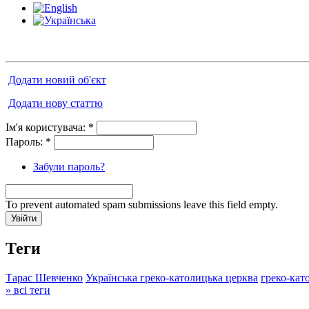
Додати новий об'єкт
Додати нову статтю
Ім'я користувача:
*
Пароль:
*
Забули пароль?
To prevent automated spam submissions leave this field empty.
Теги
Тарас Шевченко
Українська греко-католицька церква
греко-кат
» всі теги