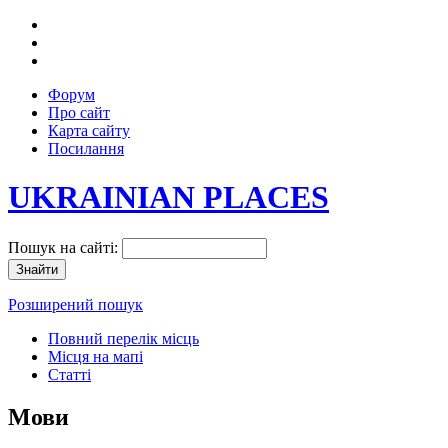
Форум
Про сайт
Карта сайту
Посилання
UKRAINIAN PLACES
Пошук на сайті:
Розширений пошук
Повний перелік місць
Місця на мапі
Статті
Мови