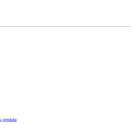
ь
церква