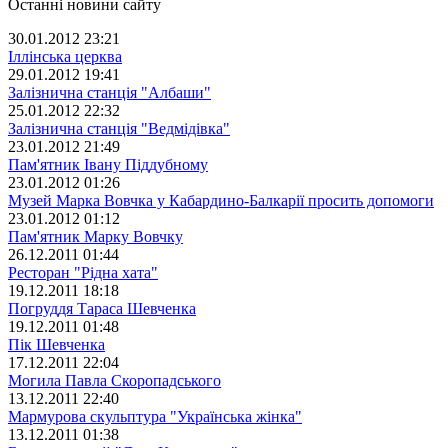
Останні новини сайту
30.01.2012 23:21
Іллінська церква
29.01.2012 19:41
Залізнична станція "Албаши"
25.01.2012 22:32
Залізнична станція "Ведмідівка"
23.01.2012 21:49
Пам'ятник Івану Піддубному
23.01.2012 01:26
Музей Марка Вовчка у Кабардино-Балкарії просить допомоги
23.01.2012 01:12
Пам'ятник Марку Вовчку
26.12.2011 01:44
Ресторан "Рідна хата"
19.12.2011 18:18
Погруддя Тараса Шевченка
19.12.2011 01:48
Пік Шевченка
17.12.2011 22:04
Могила Павла Скоропадського
13.12.2011 22:40
Мармурова скульптура "Українська жінка"
13.12.2011 01:38