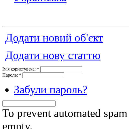
Додати новий об'єкт
Додати нову статтю
Ім'я користувача:
*
Пароль:
*
Забули пароль?
To prevent automated spam s
empty.