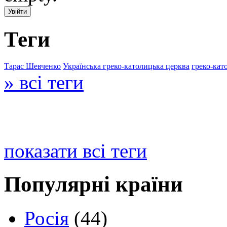
Теги
Тарас Шевченко
Українська греко-католицька церква
греко-кат
» всі теги
показати всі теги
Популярні країни
Росія
(44)