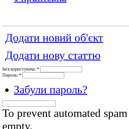
Додати новий об'єкт
Додати нову статтю
Ім'я користувача:
*
Пароль:
*
Забули пароль?
To prevent automated spam s
empty.