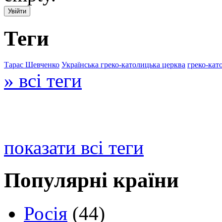
Теги
Тарас Шевченко
Українська греко-католицька церква
греко-кат
» всі теги
показати всі теги
Популярні країни
Росія
(44)