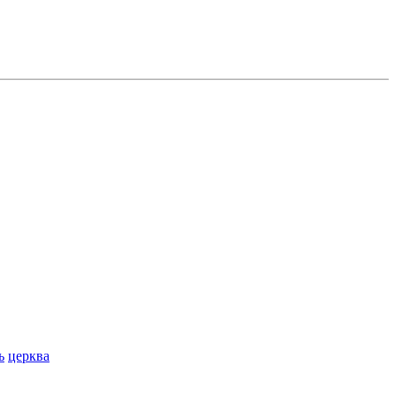
ь
церква