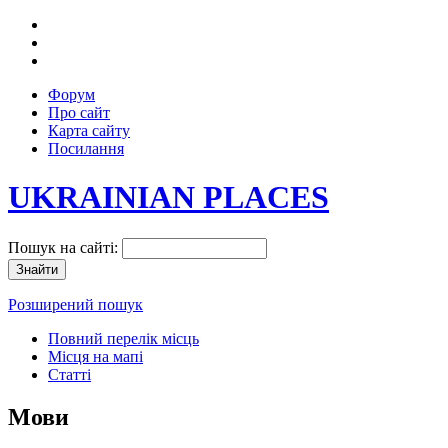
Форум
Про сайт
Карта сайту
Посилання
UKRAINIAN PLACES
Пошук на сайті:
Розширений пошук
Повний перелік місць
Місця на мапі
Статті
Мови