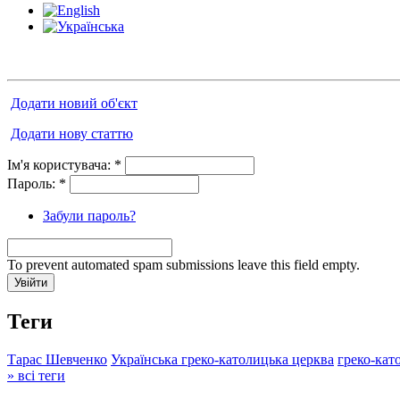
Додати новий об'єкт
Додати нову статтю
Ім'я користувача:
*
Пароль:
*
Забули пароль?
To prevent automated spam submissions leave this field empty.
Теги
Тарас Шевченко
Українська греко-католицька церква
греко-кат
» всі теги