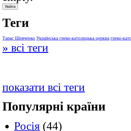
Теги
Тарас Шевченко
Українська греко-католицька церква
греко-кат
» всі теги
показати всі теги
Популярні країни
Росія
(44)