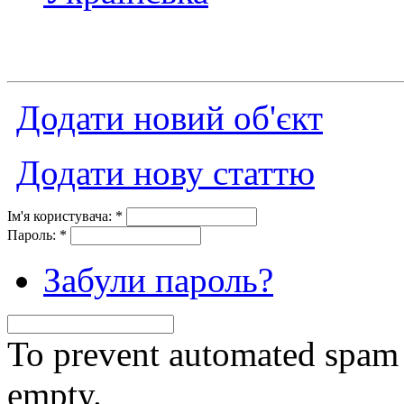
Додати новий об'єкт
Додати нову статтю
Ім'я користувача:
*
Пароль:
*
Забули пароль?
To prevent automated spam s
empty.