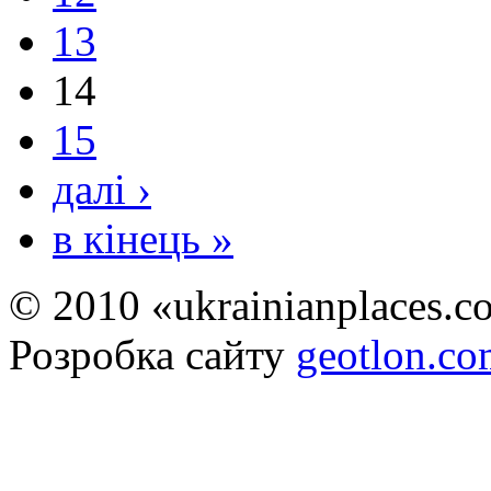
13
14
15
далі ›
в кінець »
© 2010 «ukrainianplaces.
Розробка сайту
geotlon.c