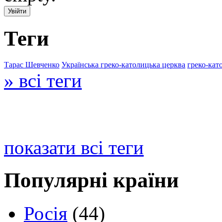
Теги
Тарас Шевченко
Українська греко-католицька церква
греко-кат
» всі теги
показати всі теги
Популярні країни
Росія
(44)