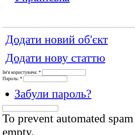
Додати новий об'єкт
Додати нову статтю
Ім'я користувача:
*
Пароль:
*
Забули пароль?
To prevent automated spam s
empty.