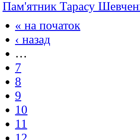
Пам'ятник Тарасу Шевчен
« на початок
‹ назад
…
7
8
9
10
11
12