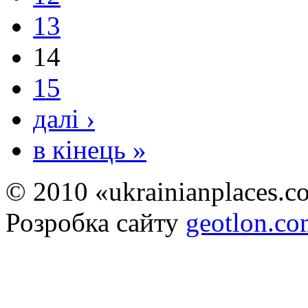
13
14
15
далі ›
в кінець »
© 2010 «ukrainianplaces.
Розробка сайту
geotlon.c