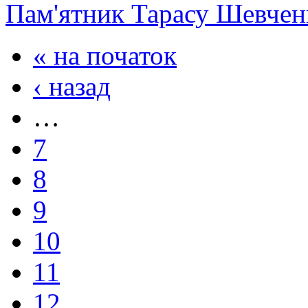
Пам'ятник Тарасу Шевчен
« на початок
‹ назад
…
7
8
9
10
11
12