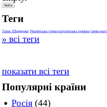
Теги
Тарас Шевченко
Українська греко-католицька церква
греко-кат
» всі теги
показати всі теги
Популярні країни
Росія
(44)