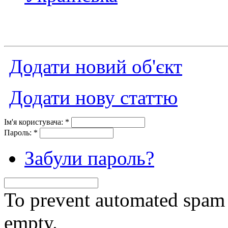
Додати новий об'єкт
Додати нову статтю
Ім'я користувача:
*
Пароль:
*
Забули пароль?
To prevent automated spam s
empty.