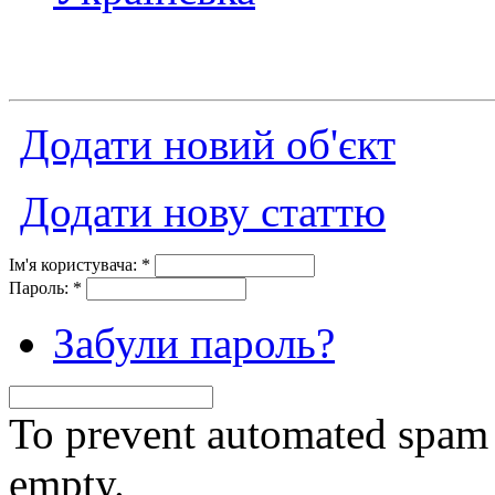
Додати новий об'єкт
Додати нову статтю
Ім'я користувача:
*
Пароль:
*
Забули пароль?
To prevent automated spam s
empty.