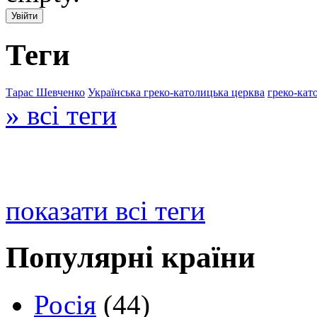
Теги
Тарас Шевченко
Українська греко-католицька церква
греко-кат
» всі теги
показати всі теги
Популярні країни
Росія
(44)