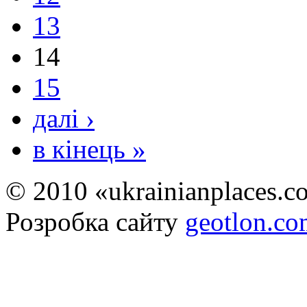
13
14
15
далі ›
в кінець »
© 2010 «ukrainianplaces.
Розробка сайту
geotlon.c