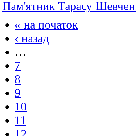
Пам'ятник Тарасу Шевчен
« на початок
‹ назад
…
7
8
9
10
11
12