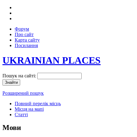
Форум
Про сайт
Карта сайту
Посилання
UKRAINIAN PLACES
Пошук на сайті:
Розширений пошук
Повний перелік місць
Місця на мапі
Статті
Мови