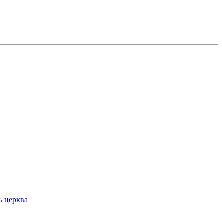
ь
церква