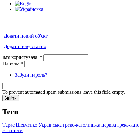
Додати новий об'єкт
Додати нову статтю
Ім'я користувача:
*
Пароль:
*
Забули пароль?
To prevent automated spam submissions leave this field empty.
Теги
Тарас Шевченко
Українська греко-католицька церква
греко-кат
» всі теги