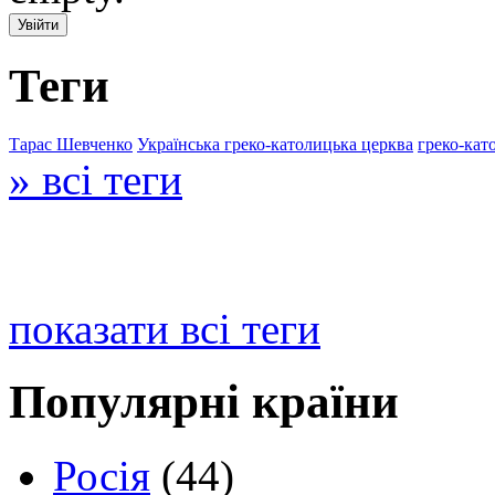
Теги
Тарас Шевченко
Українська греко-католицька церква
греко-кат
» всі теги
показати всі теги
Популярні країни
Росія
(44)