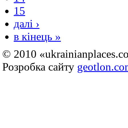
15
далі ›
в кінець »
© 2010 «ukrainianplaces.
Розробка сайту
geotlon.c