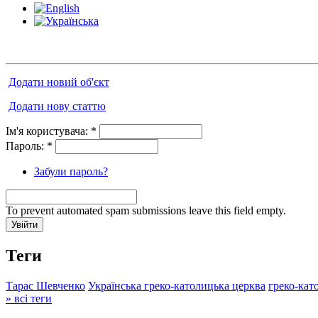
Додати новий об'єкт
Додати нову статтю
Ім'я користувача:
*
Пароль:
*
Забули пароль?
To prevent automated spam submissions leave this field empty.
Теги
Тарас Шевченко
Українська греко-католицька церква
греко-кат
» всі теги