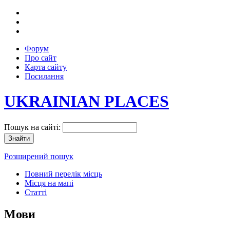
Форум
Про сайт
Карта сайту
Посилання
UKRAINIAN PLACES
Пошук на сайті:
Розширений пошук
Повний перелік місць
Місця на мапі
Статті
Мови