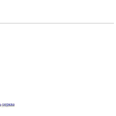
ь
церква