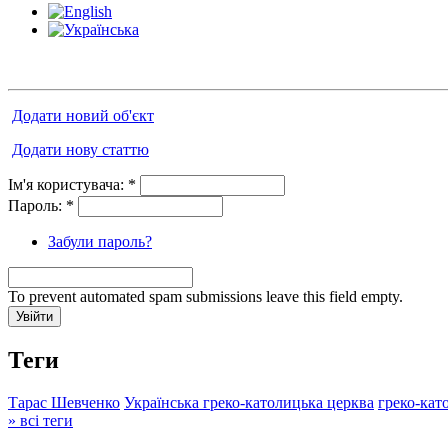
Додати новий об'єкт
Додати нову статтю
Ім'я користувача:
*
Пароль:
*
Забули пароль?
To prevent automated spam submissions leave this field empty.
Теги
Тарас Шевченко
Українська греко-католицька церква
греко-кат
» всі теги