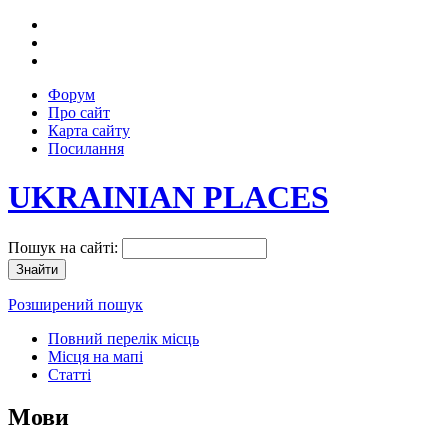
Форум
Про сайт
Карта сайту
Посилання
UKRAINIAN PLACES
Пошук на сайті:
Розширений пошук
Повний перелік місць
Місця на мапі
Статті
Мови