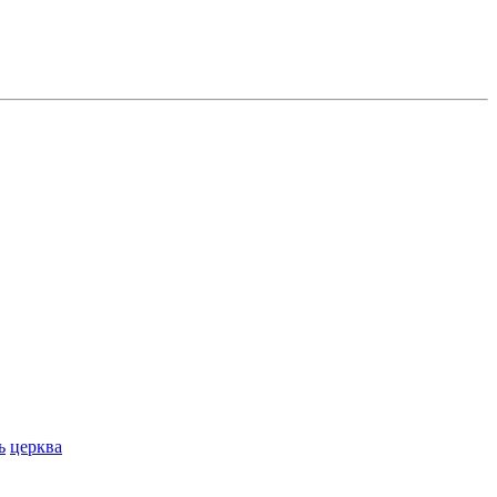
ь
церква