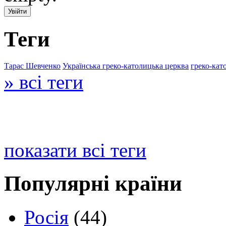
Теги
Тарас Шевченко
Українська греко-католицька церква
греко-кат
» всі теги
показати всі теги
Популярні країни
Росія
(44)