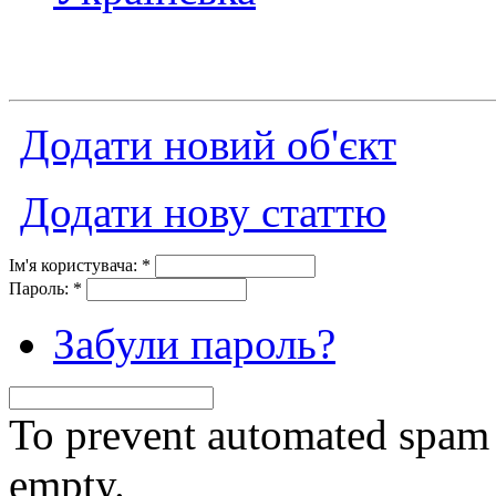
Додати новий об'єкт
Додати нову статтю
Ім'я користувача:
*
Пароль:
*
Забули пароль?
To prevent automated spam s
empty.