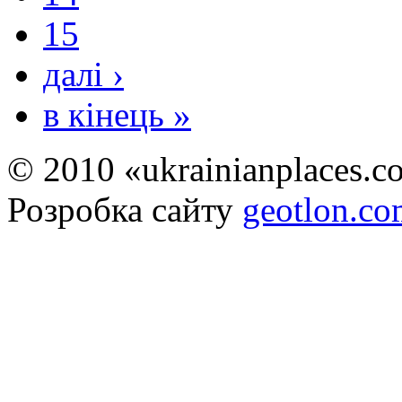
15
далі ›
в кінець »
© 2010 «ukrainianplaces.
Розробка сайту
geotlon.c