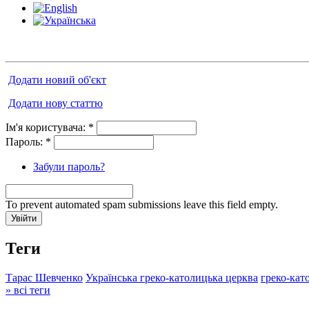
Додати новий об'єкт
Додати нову статтю
Ім'я користувача:
*
Пароль:
*
Забули пароль?
To prevent automated spam submissions leave this field empty.
Теги
Тарас Шевченко
Українська греко-католицька церква
греко-кат
» всі теги