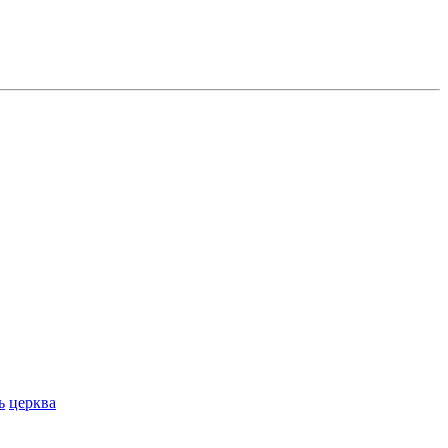
ь
церква