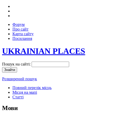
Форум
Про сайт
Карта сайту
Посилання
UKRAINIAN PLACES
Пошук на сайті:
Розширений пошук
Повний перелік місць
Місця на мапі
Статті
Мови