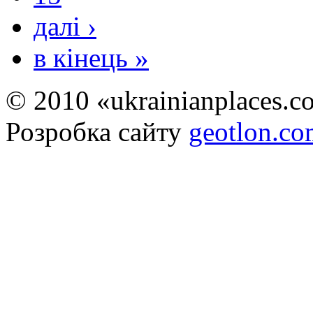
далі ›
в кінець »
© 2010 «ukrainianplaces.
Розробка сайту
geotlon.c