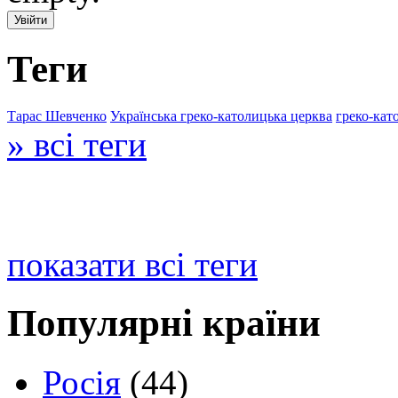
Теги
Тарас Шевченко
Українська греко-католицька церква
греко-кат
» всі теги
показати всі теги
Популярні країни
Росія
(44)