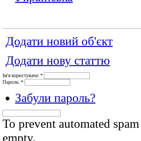
Додати новий об'єкт
Додати нову статтю
Ім'я користувача:
*
Пароль:
*
Забули пароль?
To prevent automated spam s
empty.