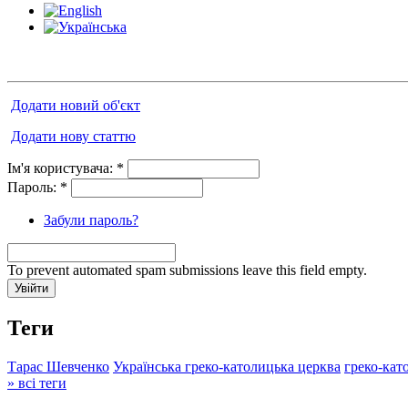
Додати новий об'єкт
Додати нову статтю
Ім'я користувача:
*
Пароль:
*
Забули пароль?
To prevent automated spam submissions leave this field empty.
Теги
Тарас Шевченко
Українська греко-католицька церква
греко-кат
» всі теги