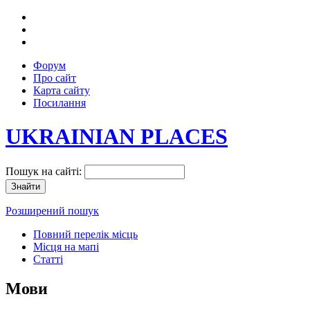
Форум
Про сайт
Карта сайту
Посилання
UKRAINIAN PLACES
Пошук на сайті:
Розширений пошук
Повний перелік місць
Місця на мапі
Статті
Мови