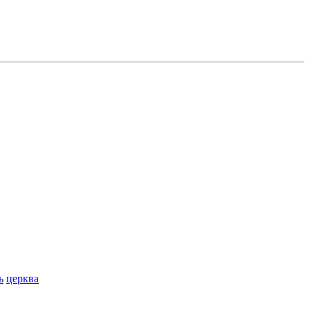
ь
церква