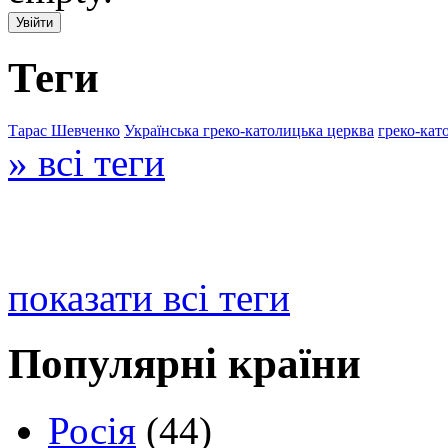
Теги
Тарас Шевченко
Українська греко-католицька церква
греко-кат
» всі теги
показати всі теги
Популярні країни
Росія
(44)