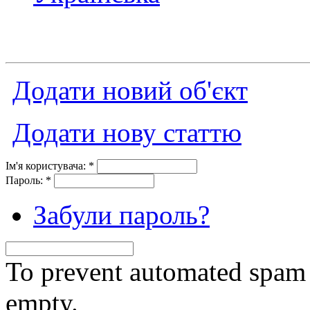
Додати новий об'єкт
Додати нову статтю
Ім'я користувача:
*
Пароль:
*
Забули пароль?
To prevent automated spam s
empty.