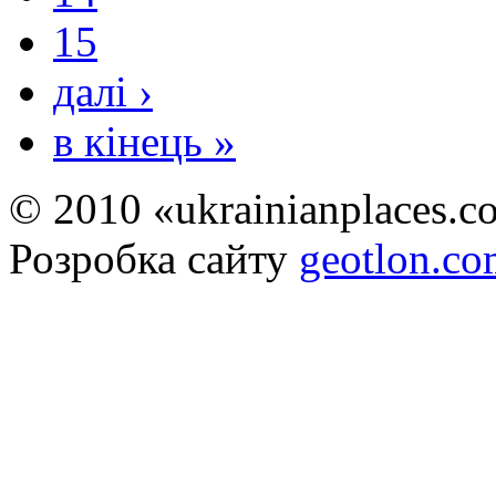
15
далі ›
в кінець »
© 2010 «ukrainianplaces.
Розробка сайту
geotlon.c