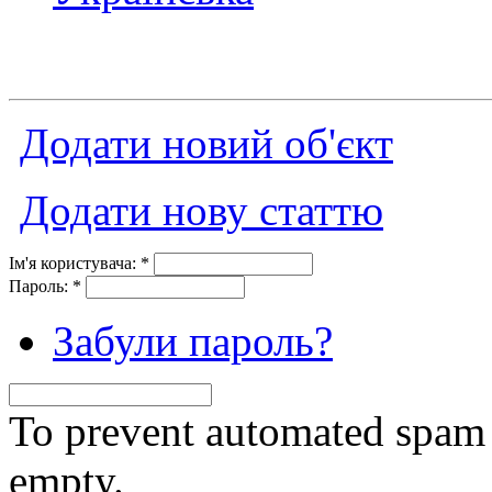
Додати новий об'єкт
Додати нову статтю
Ім'я користувача:
*
Пароль:
*
Забули пароль?
To prevent automated spam s
empty.