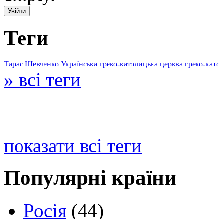
Теги
Тарас Шевченко
Українська греко-католицька церква
греко-кат
» всі теги
показати всі теги
Популярні країни
Росія
(44)