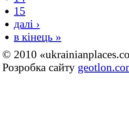
15
далі ›
в кінець »
© 2010 «ukrainianplaces.
Розробка сайту
geotlon.c