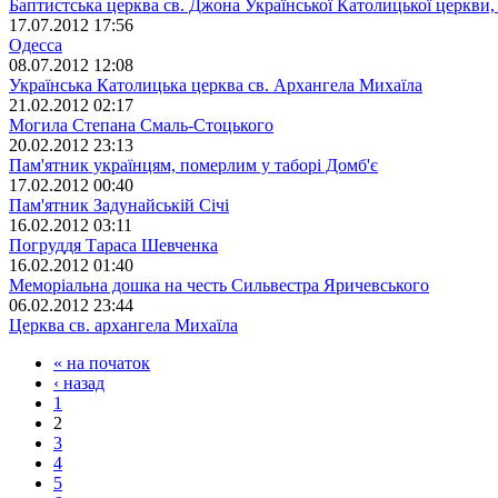
Баптистська церква св. Джона Української Католицької церкв
17.07.2012 17:56
Одесса
08.07.2012 12:08
Українська Католицька церква св. Архангела Михаїла
21.02.2012 02:17
Могила Степана Смаль-Стоцького
20.02.2012 23:13
Пам'ятник українцям, померлим у таборі Домб'є
17.02.2012 00:40
Пам'ятник Задунайській Січі
16.02.2012 03:11
Погруддя Тараса Шевченка
16.02.2012 01:40
Меморіальна дошка на честь Сильвестра Яричевського
06.02.2012 23:44
Церква св. архангела Михаїла
« на початок
‹ назад
1
2
3
4
5