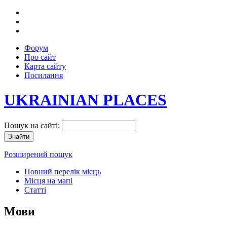
Форум
Про сайт
Карта сайту
Посилання
UKRAINIAN PLACES
Пошук на сайті:
Розширений пошук
Повний перелік місць
Місця на мапі
Статті
Мови