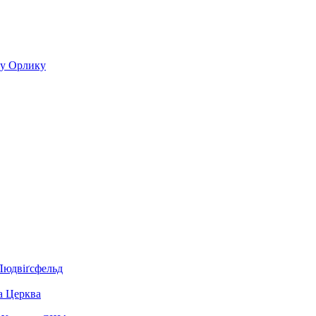
пу Орлику
Людвіґсфельд
а Церква