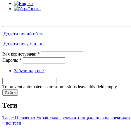
Додати новий об'єкт
Додати нову статтю
Ім'я користувача:
*
Пароль:
*
Забули пароль?
To prevent automated spam submissions leave this field empty.
Теги
Тарас Шевченко
Українська греко-католицька церква
греко-кат
» всі теги