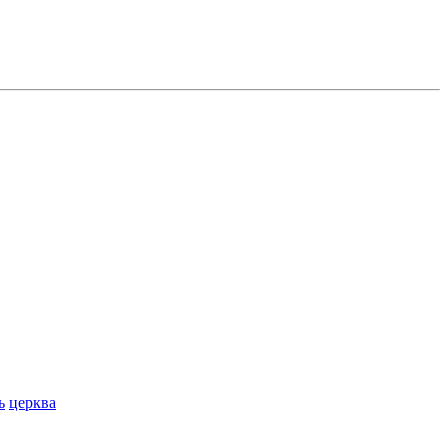
ь
церква