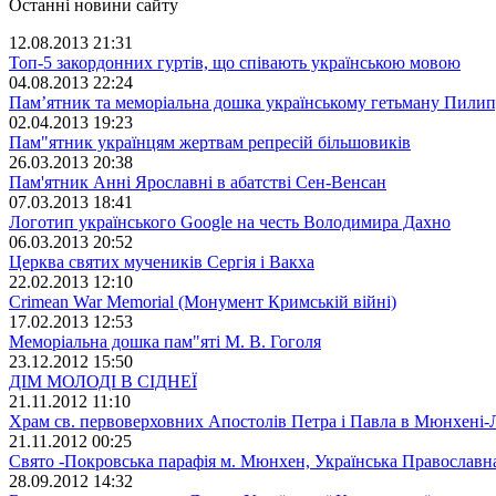
Останні новини сайту
12.08.2013 21:31
Топ-5 закордонних гуртів, що співають українською мовою
04.08.2013 22:24
Пам’ятник та меморіальна дошка українському гетьману Пили
02.04.2013 19:23
Пам"ятник українцям жертвам репресій більшовиків
26.03.2013 20:38
Пам'ятник Анні Ярославні в абатстві Сен-Венсaн
07.03.2013 18:41
Логотип українського Google на честь Володимира Дахно
06.03.2013 20:52
Церква святих мучеників Сергія і Вакха
22.02.2013 12:10
Crimean War Memorial (Монумент Кримській війні)
17.02.2013 12:53
Меморіальна дошка пам"яті М. В. Гоголя
23.12.2012 15:50
ДІМ МОЛОДІ В CІДНЕЇ
21.11.2012 11:10
Храм св. первоверховних Апостолів Петра і Павла в Мюнхенi-
21.11.2012 00:25
Свято -Покровська парафія м. Мюнхен, Українська Православн
28.09.2012 14:32