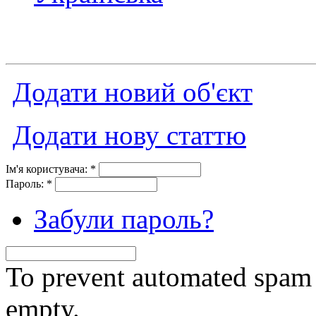
Додати новий об'єкт
Додати нову статтю
Ім'я користувача:
*
Пароль:
*
Забули пароль?
To prevent automated spam s
empty.