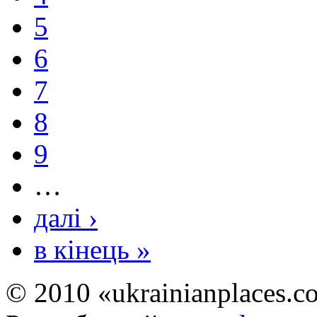
5
6
7
8
9
…
далі ›
в кінець »
© 2010 «ukrainianplaces.