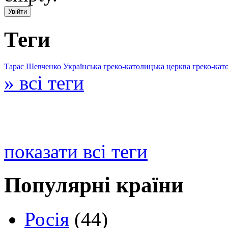
Теги
Тарас Шевченко
Українська греко-католицька церква
греко-кат
» всі теги
показати всі теги
Популярні країни
Росія
(44)