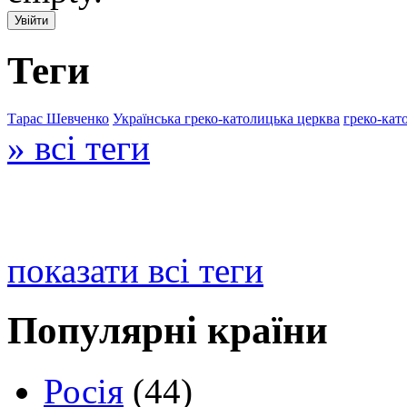
Теги
Тарас Шевченко
Українська греко-католицька церква
греко-кат
» всі теги
показати всі теги
Популярні країни
Росія
(44)