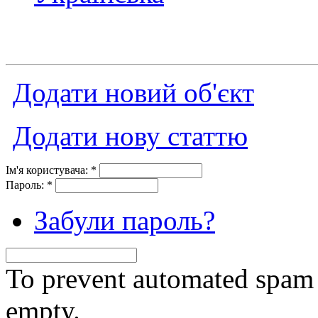
Додати новий об'єкт
Додати нову статтю
Ім'я користувача:
*
Пароль:
*
Забули пароль?
To prevent automated spam s
empty.