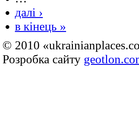
далі ›
в кінець »
© 2010 «ukrainianplaces.
Розробка сайту
geotlon.c