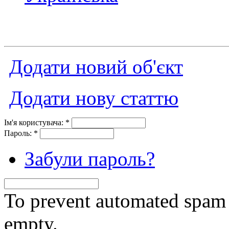
Додати новий об'єкт
Додати нову статтю
Ім'я користувача:
*
Пароль:
*
Забули пароль?
To prevent automated spam s
empty.