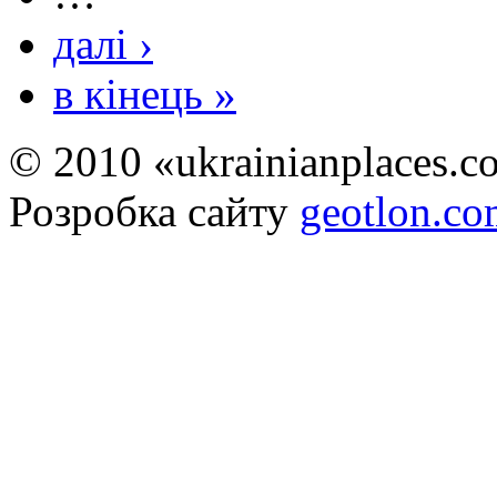
далі ›
в кінець »
© 2010 «ukrainianplaces.
Розробка сайту
geotlon.c