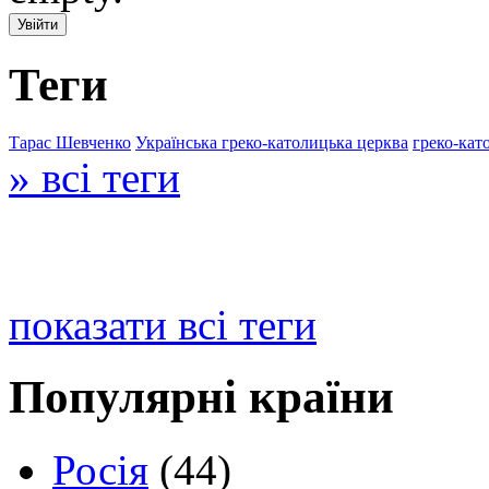
Теги
Тарас Шевченко
Українська греко-католицька церква
греко-кат
» всі теги
показати всі теги
Популярні країни
Росія
(44)