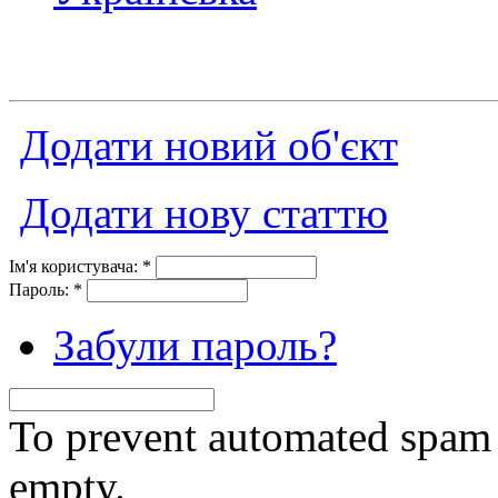
Додати новий об'єкт
Додати нову статтю
Ім'я користувача:
*
Пароль:
*
Забули пароль?
To prevent automated spam s
empty.