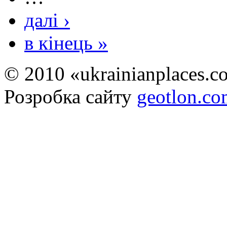
далі ›
в кінець »
© 2010 «ukrainianplaces.
Розробка сайту
geotlon.c