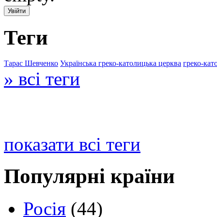
Теги
Тарас Шевченко
Українська греко-католицька церква
греко-кат
» всі теги
показати всі теги
Популярні країни
Росія
(44)