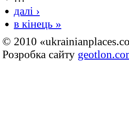
далі ›
в кінець »
© 2010 «ukrainianplaces.
Розробка сайту
geotlon.c