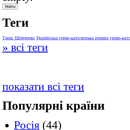
Теги
Тарас Шевченко
Українська греко-католицька церква
греко-кат
» всі теги
показати всі теги
Популярні країни
Росія
(44)