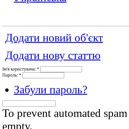
Додати новий об'єкт
Додати нову статтю
Ім'я користувача:
*
Пароль:
*
Забули пароль?
To prevent automated spam s
empty.