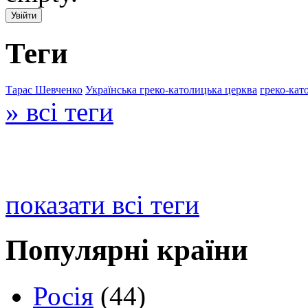
Теги
Тарас Шевченко
Українська греко-католицька церква
греко-кат
» всі теги
показати всі теги
Популярні країни
Росія
(44)