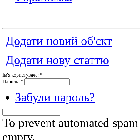
Додати новий об'єкт
Додати нову статтю
Ім'я користувача:
*
Пароль:
*
Забули пароль?
To prevent automated spam s
empty.