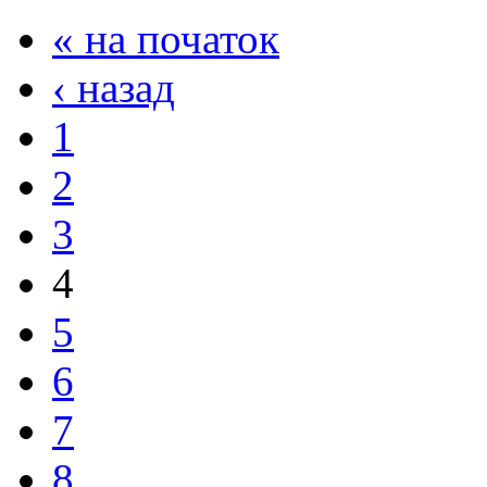
« на початок
‹ назад
1
2
3
4
5
6
7
8