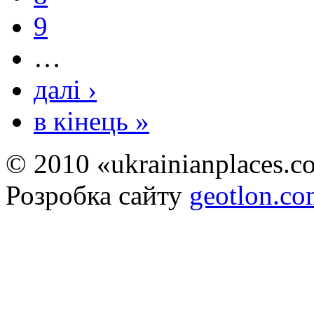
9
…
далі ›
в кінець »
© 2010 «ukrainianplaces.
Розробка сайту
geotlon.c