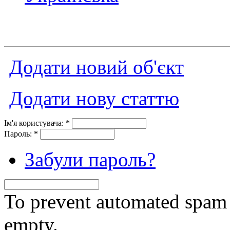
Додати новий об'єкт
Додати нову статтю
Ім'я користувача:
*
Пароль:
*
Забули пароль?
To prevent automated spam s
empty.