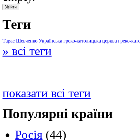
Теги
Тарас Шевченко
Українська греко-католицька церква
греко-кат
» всі теги
показати всі теги
Популярні країни
Росія
(44)