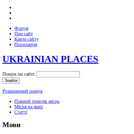
Форум
Про сайт
Карта сайту
Посилання
UKRAINIAN PLACES
Пошук на сайті:
Розширений пошук
Повний перелік місць
Місця на мапі
Статті
Мови