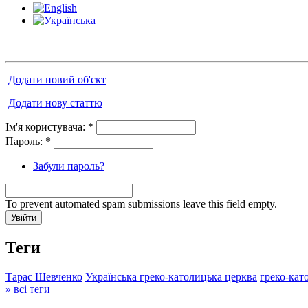
Додати новий об'єкт
Додати нову статтю
Ім'я користувача:
*
Пароль:
*
Забули пароль?
To prevent automated spam submissions leave this field empty.
Теги
Тарас Шевченко
Українська греко-католицька церква
греко-кат
» всі теги