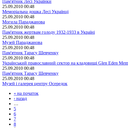
Пам'ятник Лесі Українки
25.09.2010 00:48
Меморіальна дошка Лесі Українці
25.09.2010 00:48
Могила Параджанова
25.09.2010 00:48
Пам'ятник жертвам голоду 1932-1933 в Україні
25.09.2010 00:48
Музей Параджанова
25.09.2010 00:48
Пам'ятник Тарасу Шевченку
25.09.2010 00:48
Український православний сектор на кладовищі Glen Eden Memo
25.09.2010 00:48
Пам'ятник Тарасу Шевченку
25.09.2010 00:48
Музей і галерея центру Осередок
« на початок
‹ назад
…
5
6
7
8