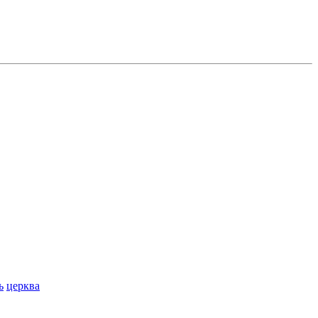
ь
церква