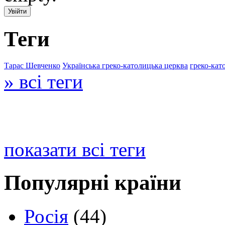
Теги
Тарас Шевченко
Українська греко-католицька церква
греко-кат
» всі теги
показати всі теги
Популярні країни
Росія
(44)