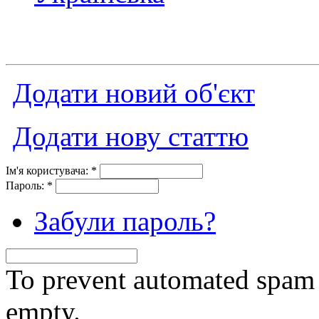
Додати новий об'єкт
Додати нову статтю
Ім'я користувача:
*
Пароль:
*
Забули пароль?
To prevent automated spam s
empty.