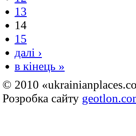
13
14
15
далі ›
в кінець »
© 2010 «ukrainianplaces.
Розробка сайту
geotlon.c