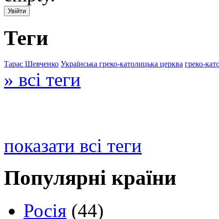
Теги
Тарас Шевченко
Українська греко-католицька церква
греко-кат
» всі теги
показати всі теги
Популярні країни
Росія
(44)