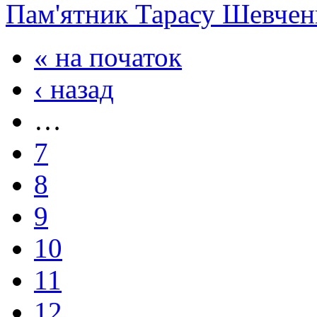
Пам'ятник Тарасу Шевчен
« на початок
‹ назад
…
7
8
9
10
11
12