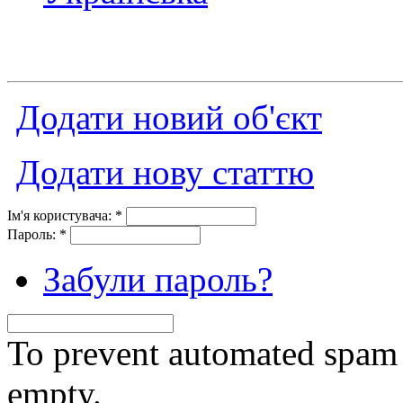
Додати новий об'єкт
Додати нову статтю
Ім'я користувача:
*
Пароль:
*
Забули пароль?
To prevent automated spam s
empty.