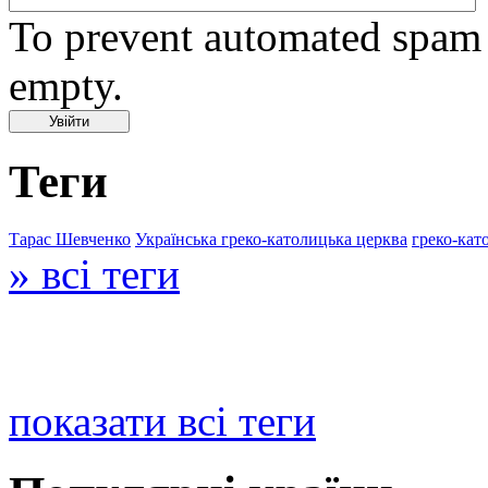
To prevent automated spam s
empty.
Теги
Тарас Шевченко
Українська греко-католицька церква
греко-кат
» всі теги
показати всі теги