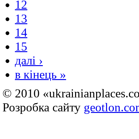
12
13
14
15
далі ›
в кінець »
© 2010 «ukrainianplaces.
Розробка сайту
geotlon.c