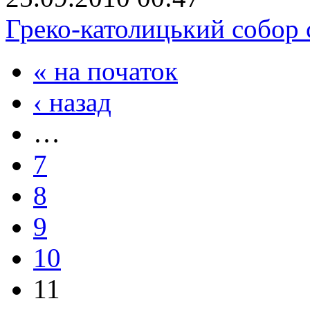
Греко-католицький собор 
« на початок
‹ назад
…
7
8
9
10
11