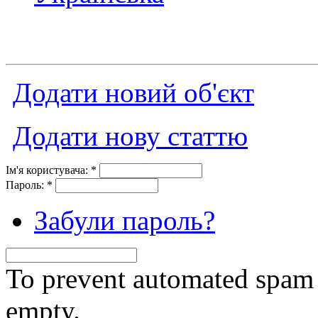
Додати новий об'єкт
Додати нову статтю
Ім'я користувача:
*
Пароль:
*
Забули пароль?
To prevent automated spam s
empty.