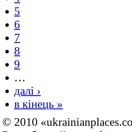
5
6
7
8
9
…
далі ›
в кінець »
© 2010 «ukrainianplaces.