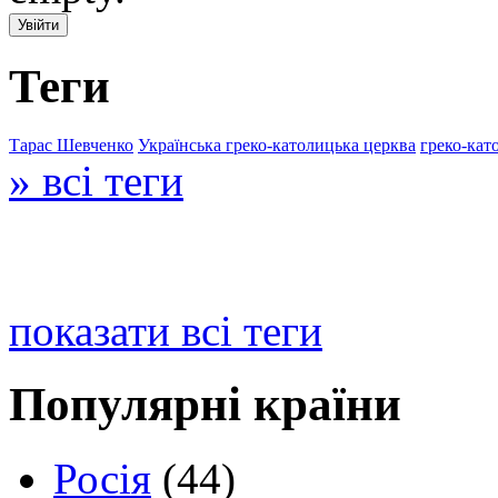
Теги
Тарас Шевченко
Українська греко-католицька церква
греко-кат
» всі теги
показати всі теги
Популярні країни
Росія
(44)