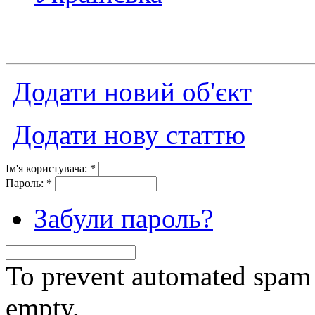
Додати новий об'єкт
Додати нову статтю
Ім'я користувача:
*
Пароль:
*
Забули пароль?
To prevent automated spam s
empty.