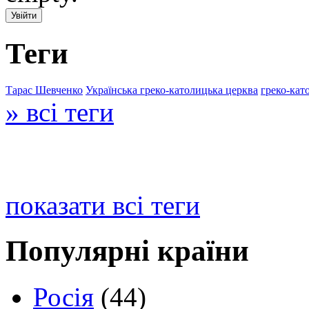
Теги
Тарас Шевченко
Українська греко-католицька церква
греко-кат
» всі теги
показати всі теги
Популярні країни
Росія
(44)