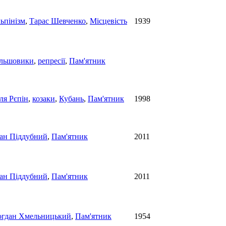
льпінізм
,
Тарас Шевченко
,
Місцевість
1939
ільшовики
,
репресії
,
Пам'ятник
ля Рєпін
,
козаки
,
Кубань
,
Пам'ятник
1998
ван Піддубний
,
Пам'ятник
2011
ван Піддубний
,
Пам'ятник
2011
огдан Хмельницький
,
Пам'ятник
1954