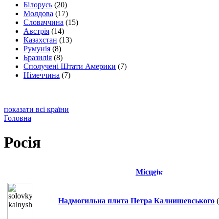
Білорусь
(20)
Молдова
(17)
Словаччина
(15)
Австрія
(14)
Казахстан
(13)
Румунія
(8)
Бразилія
(8)
Сполучені Штати Америки
(7)
Німеччина
(7)
показати всі країни
Головна
Росія
Місце
Надмогильна плита Петра Калнишевського
(