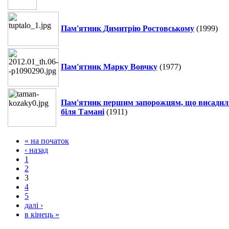
Пам'ятник Димитрію Ростовському
(1999)
Пам'ятник Марку Вовчку
(1977)
Пам'ятник першим запорожцям, що висадил
біля Тамані
(1911)
« на початок
‹ назад
1
2
3
4
5
далі ›
в кінець »