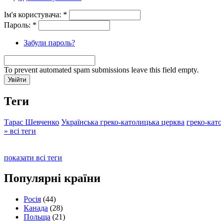
Ім'я користувача:
*
Пароль:
*
Забули пароль?
To prevent automated spam submissions leave this field empty.
Теги
Тарас Шевченко
Українська греко-католицька церква
греко-кат
» всі теги
показати всі теги
Популярні країни
Росія
(44)
Канада
(28)
Польща
(21)