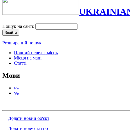
UKRAINIA
Пошук на сайті:
Розширений пошук
Повний перелік місць
Місця на мапі
Статті
Мови
Додати новий об'єкт
Додати нову статтю