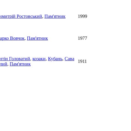
имитрій Ростовський
,
Пам'ятник
1999
арко Вовчок
,
Пам'ятник
1977
нтін Головатий
,
козаки
,
Кубань
,
Сава
1911
ілий
,
Пам'ятник