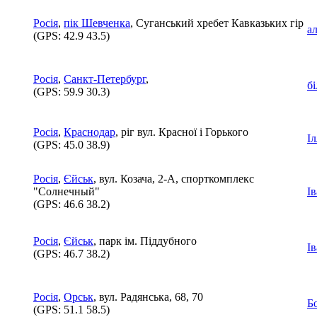
Росія
,
пік Шевченка
, Суганський хребет Кавказьких гір
а
(GPS:
42.9 43.5
)
Росія
,
Санкт-Петербург
,
б
(GPS:
59.9 30.3
)
Росія
,
Краснодар
, ріг вул. Красної і Горького
Іл
(GPS:
45.0 38.9
)
Росія
,
Єйськ
, вул. Козача, 2-А, спорткомплекс
"Солнечный"
І
(GPS:
46.6 38.2
)
Росія
,
Єйськ
, парк ім. Піддубного
І
(GPS:
46.7 38.2
)
Росія
,
Орськ
, вул. Радянська, 68, 70
Б
(GPS:
51.1 58.5
)