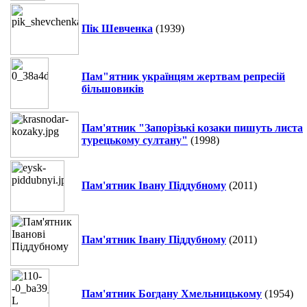
Пік Шевченка
(1939)
Пам"ятник українцям жертвам репресій
більшовиків
Пам'ятник "Запорізькі козаки пишуть листа
турецькому султану"
(1998)
Пам'ятник Івану Піддубному
(2011)
Пам'ятник Івану Піддубному
(2011)
Пам'ятник Богдану Хмельницькому
(1954)