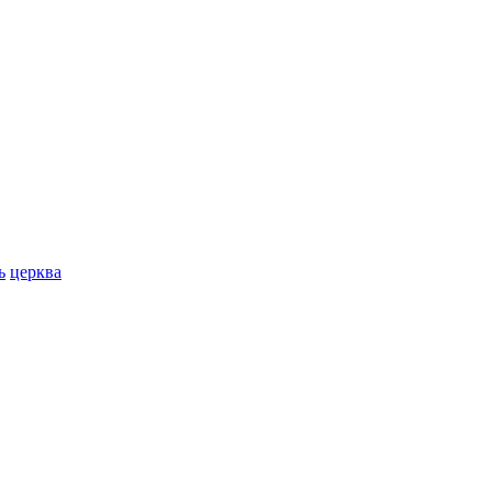
ь
церква