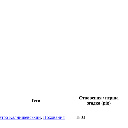
Створення / перша
Теги
згадка (рік)
етро Калнишевський
,
Поховання
1803