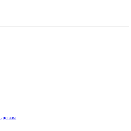
ь
церква