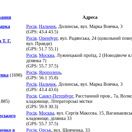
Адреса
Марка
Росія
,
Нальчик
, Долинськ, вул. Марка Вовчка, 3
(GPS:
43.4 43.5
)
Росія
,
Оренбург
, вул. Радянська, 24 (цокольний повер
Т. Г.
вул. Правди)
(GPS:
51.7 55.1
)
Росія
,
Москва
, Лужнецький проїзд, 2 (Новодівоче к
ділянка 7)
(GPS:
55.7 37.5
)
Росія
,
Ярополець
,
енка
(1698)
(GPS:
56.1 35.8
)
Росія
,
Нальчик
, Долинськ, вул. Марка Вовчка, 3
(GPS:
43.4 43.6
)
Росія
,
Санкт-Петербург
, Расстанний пров., 7а, Волк
1885)
кладовище, Літераторські містки
(GPS:
59.9 30.3
)
Росія
,
Москва
, вул. Сергія Макєєва, 15, Ваганьковсь
вського
кладовище, ділянка 33
(GPS:
55.7 37.5
)
ченко в
Росія
,
Орськ
, вул. Шевченка, 33