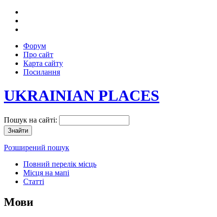
Форум
Про сайт
Карта сайту
Посилання
UKRAINIAN PLACES
Пошук на сайті:
Розширений пошук
Повний перелік місць
Місця на мапі
Статті
Мови