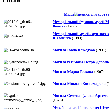
Місце
Меморіальний будинок-музей 
Вовчка
(1906)
Меморіальний музей-гауптвахта 
Шевченка
(1989)
Могила Івана Кожедуба
(1991)
Могила гетьмана Петра Дорош
Могила Марка Вовчка
(1907)
Могила Миколи Костомарова
(
Могила Семена Гулака-Артемо
(1873)
Музей "Тарас Григорович Шев