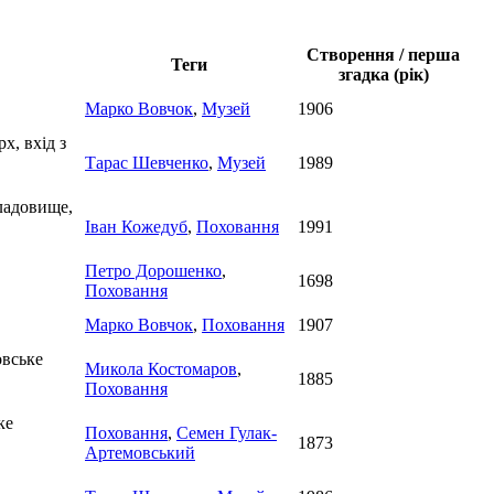
Створення / перша
Теги
згадка (рік)
Марко Вовчок
,
Музей
1906
х, вхід з
Тарас Шевченко
,
Музей
1989
ладовище,
Іван Кожедуб
,
Поховання
1991
Петро Дорошенко
,
1698
Поховання
Марко Вовчок
,
Поховання
1907
овське
Микола Костомаров
,
1885
Поховання
ке
Поховання
,
Семен Гулак-
1873
Артемовський