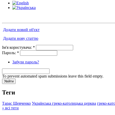
Додати новий об'єкт
Додати нову статтю
Ім'я користувача:
*
Пароль:
*
Забули пароль?
To prevent automated spam submissions leave this field empty.
Теги
Тарас Шевченко
Українська греко-католицька церква
греко-кат
» всі теги