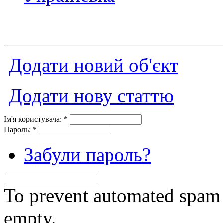
Додати новий об'єкт
Додати нову статтю
Ім'я користувача:
*
Пароль:
*
Забули пароль?
To prevent automated spam s
empty.