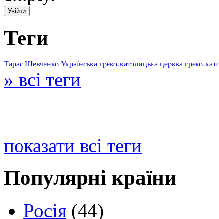
Теги
Тарас Шевченко
Українська греко-католицька церква
греко-кат
» всі теги
показати всі теги
Популярні країни
Росія
(44)