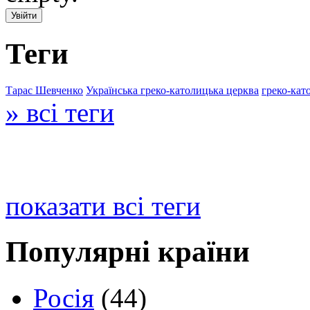
Теги
Тарас Шевченко
Українська греко-католицька церква
греко-кат
» всі теги
показати всі теги
Популярні країни
Росія
(44)