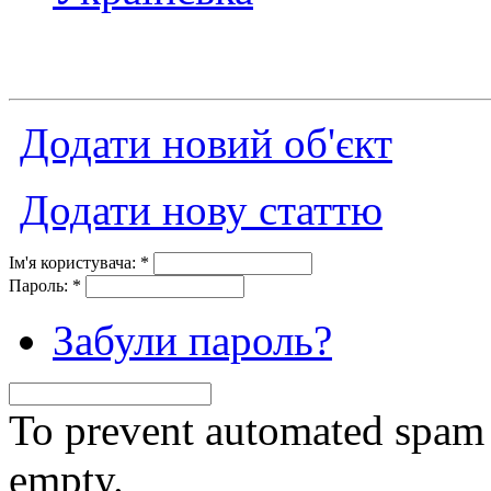
Додати новий об'єкт
Додати нову статтю
Ім'я користувача:
*
Пароль:
*
Забули пароль?
To prevent automated spam s
empty.