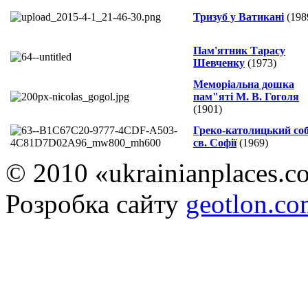
Тризуб у Ватикані
(198
Пам'ятник Тарасу
Шевченку
(1973)
Меморіальна дошка
пам"яті М. В. Гоголя
(1901)
Греко-католицький со
св. Софії
(1969)
© 2010 «ukrainianplaces.
Розробка сайту
geotlon.c