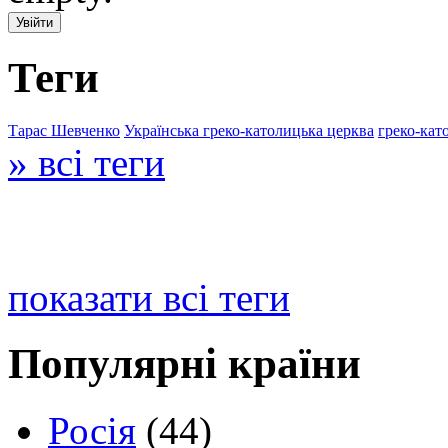
Теги
Тарас Шевченко
Українська греко-католицька церква
греко-кат
» всі теги
показати всі теги
Популярні країни
Росія
(44)