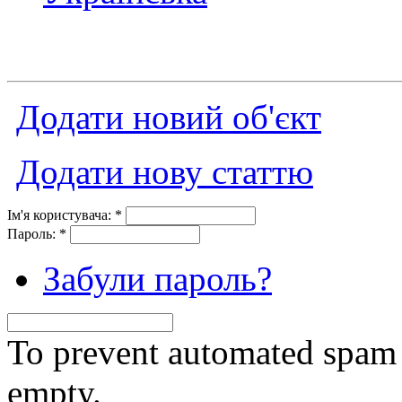
Додати новий об'єкт
Додати нову статтю
Ім'я користувача:
*
Пароль:
*
Забули пароль?
To prevent automated spam s
empty.